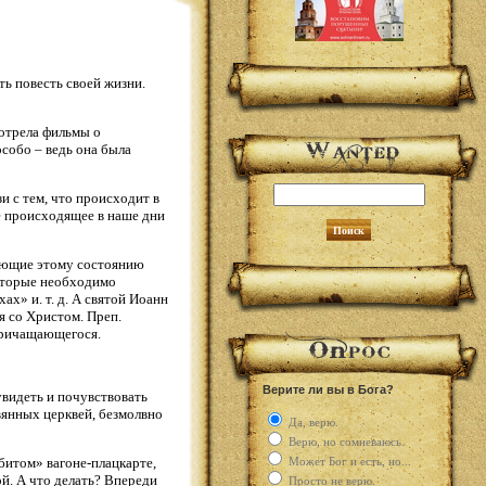
ть повесть своей жизни.
мотрела фильмы о
собо – ведь она была
и с тем, что происходит в
се происходящее в наше дни
вующие этому состоянию
которые необходимо
х» и. т. д. А святой Иоанн
я со Христом. Преп.
 причащающегося.
Верите ли вы в Бога?
увидеть и почувствовать
вянных церквей, безмолвно
Да, верю.
Верю, но сомневаюсь.
убитом» вагоне-плацкарте,
Может Бог и есть, но...
й. А что делать? Впереди
Просто не верю.