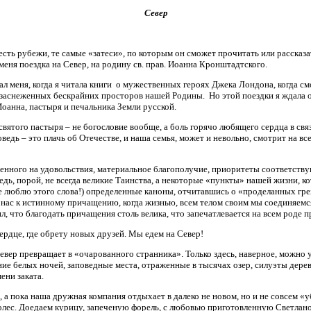
Север
есть рубежи, те самые «затеси», по которым он сможет прочитать или рассказа
меня поездка на Север, на родину св. прав. Иоанна Кронштадтского.
вал меня, когда я читала книги о мужественных героях Джека Лондона, когда с
заснеженных бескрайних просторов нашей Родины. Но этой поездки я ждала о
 Иоанна, пастыря и печальника Земли русской.
вятого пастыря – не богословие вообще, а боль горячо любящего сердца в связ
ведь – это плачь об Отечестве, и наша семья, может и невольно, смотрит на в
оенного на удовольствия, материальное благополучие, приоритеты соответст
едь, порой, не всегда великие Таинства, а некоторые «пункты» нашей жизни, 
не люблю этого слова!) определенные каноны, отчитавшись о «проделанных греха
нас к истинному причащению, когда жизнью, всем телом своим мы соединяемс
, что благодать причащения столь велика, что запечатлевается на всем роде
 сердце, где обрету новых друзей. Мы едем на Север!
евер превращает в «очарованного странника». Только здесь, наверное, можно 
ние белых ночей, заповедные места, отраженные в тысячах озер, силуэты дере
ени заката.
, а пока наша дружная компания отдыхает в далеко не новом, но и не совсем «
колес. Доедаем курицу, запеченую форель, с любовью приготовленную Светлано