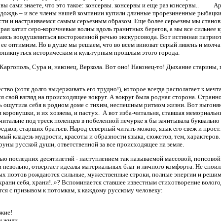
 вы сами знаете, что это такое: консервы. консервы и еще раз консервы.. Ар
 дождь – и все члены нашей компании купили длинные прорезиненные рыбацкие
ти и настраиваемся самым серьезным образом. Еще более серьезны мы станов
рая катит серо-коричневые волны вдоль гранитных берегов, а мы все сильнее к
аясь воодушевиться восторженной речью экскурсовода. Вот истинная патриотк
 ее оптимизм. Но в душе мы решаем, что во всем виноват серый ливень и молч
оникнуться историческим и культурным прошлым этого города.
Каргополь, Сура и, наконец, Веркола. Вот оно! Наконец-то! Дыхание старины,
тво (хотя долго выдерживать его трудно!), которое всегда располагает к мечта
 свой взгляд на происходящее вокруг. А вокруг была родная сторона. Странно,
сь ощутила себя в родном доме с тихим, неспешным ритмом жизни. Вот выгоняют
и коровушки, и их хозяева, и пастух. А вот изба-читальня, ставшая мемориаль
-читальне под треск поленцев в побеленной печурке я бы зачитывала буквально
едков, старших братьев. Народ северный читать можно, язык его свеж и прост. 
мый кладезь мудрости, красоты и образности языка, сюжетов, тем, характеров.
руны русской души, ответственной за все происходящее на земле.
ю последних десятилетий - наступлением так называемой массовой, попсовой
и невольно, отвергает идеалы материальных благ и личного комфорта. Не споил
ых поэтов рождаются сильные, мужественные строки, полные энергии и реши
 храни себя, храни!..»? Вспоминается ставшее известным стихотворение волог
ся с призывом к потомкам, к каждому русскому человеку:
ужие!
и жили