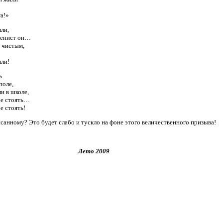
а!»
мли,
аменист он…
 чистым,
мли!
ь
поле,
и в школе,
ебе стоять…
е стоять!
санному? Это будет слабо и тускло на фоне этого величественного призыва!
о 2009