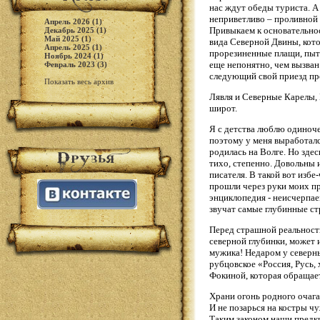
нас ждут обеды туриста. А
неприветливо – проливной
Апрель 2026 (1)
Привыкаем к основательнос
Декабрь 2025 (1)
Май 2025 (1)
вида Северной Двины, кото
Апрель 2025 (1)
прорезиненные плащи, пыт
Ноябрь 2024 (1)
еще непонятно, чем вызван
Февраль 2023 (3)
следующий свой приезд пр
Показать весь архив
Лявля и Северные Карелы, 
широт.
Я с детства люблю одиночес
поэтому у меня выработался
родилась на Волге. Но зде
тихо, степенно. Довольны 
писателя. В такой вот избе
прошли через руки моих пр
энциклопедия - неисчерпае
звучат самые глубинные ст
Перед страшной реальность
северной глубинки, может 
мужика! Недаром у северн
рубцовское «Россия, Русь,
Фокиной, которая обращает
Храни огонь родного очага
И не позарься на костры ч
Таким законом наши предк