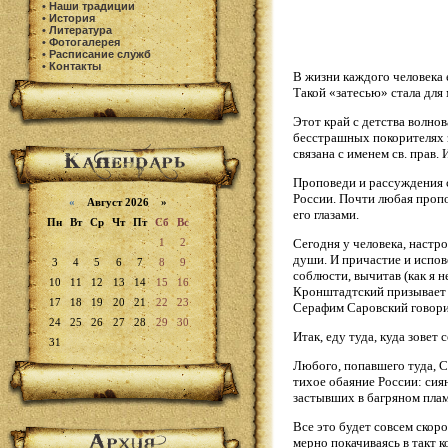
•
Наши традиции
•
История
•
Литература
•
Фотогалерея
•
Расписание служб
•
Контакты
В жизни каждого человека 
Такой «затесью» стала для 
Этот край с детства волно
бесстрашных покорителях 
связана с именем св. прав.
Проповеди и рассуждения с
России. Почти любая пропо
«
Август 2026 »
его глазами.
Пн
Вт
Ср
Чт
Пт
Сб
Вс
1
2
Сегодня у человека, настр
души. И причастие и испов
3
4
5
6
7
8
9
соблюсти, вычитав (как я 
10
11
12
13
14
15
16
Кронштадтский призывает 
17
18
19
20
21
22
23
Серафим Саровский говорил
24
25
26
27
28
29
30
Итак, еду туда, куда зовет
31
Любого, попавшего туда, С
тихое обаяние России: сия
застывших в багряном плам
Все это будет совсем скоро
мерно покачиваясь в такт 