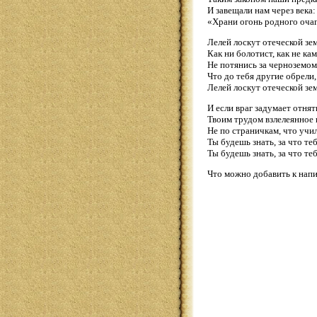
И завещали нам через века:
«Храни огонь родного очаг
Лелей лоскут отеческой зе
Как ни болотист, как не к
Не потянись за черноземом
Что до тебя другие обрели,
Лелей лоскут отеческой зе
И если враг задумает отнят
Твоим трудом взлелеянное 
Не по страничкам, что учил
Ты будешь знать, за что т
Ты будешь знать, за что теб
Что можно добавить к напи
Лет