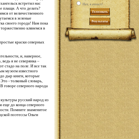
хангельск встретил нас
Нет, я атеист!
 плащи. А что делать?
имся от величественного
утаемся в зеленые
а своего города! Нам пока
а торжественно клянемся в
 простые краски северных
тельности, и, наверное,
 ведь я не северянка –
 стадо на поле. И все так
ным музеем известного
 до дыр книги, которые
Это - толковый словарь,
 В говоре северного народа
 культуры русский народ из
и еще до конца северного
мости. Помните знаменитое
одской поэтессы Ольги