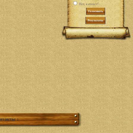
Нет, я атеист!
онтакты :