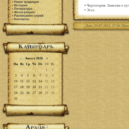
•
Наши традиции
•
Чергогория. Заметки о пу
•
История
•
Литература
•
Эссе.
•
Фотогалерея
•
Расписание служб
•
Контакты
| Дата: 23-07-2012, 17:54 | Про
«
Август 2026 »
Пн
Вт
Ср
Чт
Пт
Сб
Вс
1
2
3
4
5
6
7
8
9
10
11
12
13
14
15
16
17
18
19
20
21
22
23
24
25
26
27
28
29
30
31