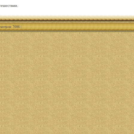
тешествии.
смотров: 7086 |