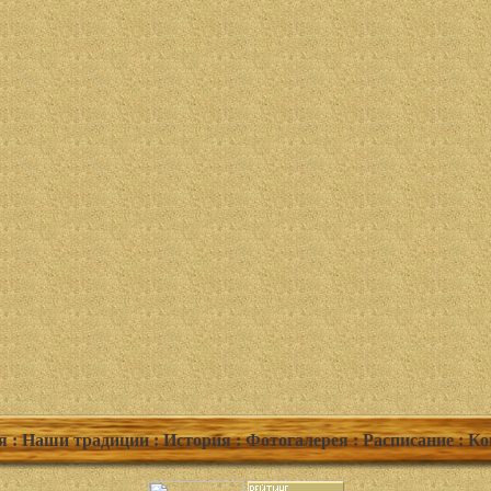
я
: Наши традиции
: История
: Фотогалерея
: Расписание
: К