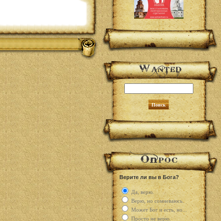
Верите ли вы в Бога?
Да, верю.
Верю, но сомневаюсь.
Может Бог и есть, но...
Просто не верю.